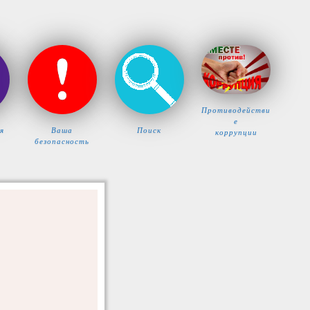
Противодействи
е
я
Ваша
Поиск
коррупции
безопасность