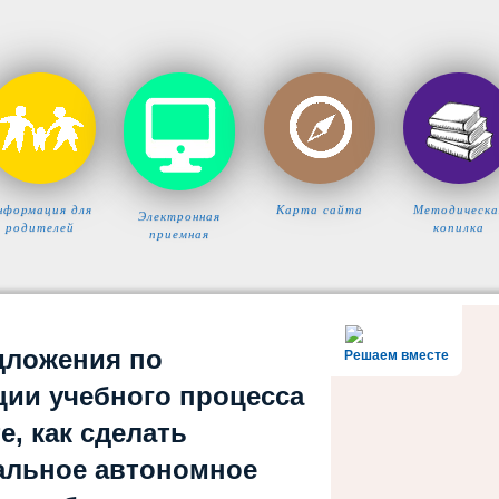
нформация для
Карта сайта
Методическа
Электронная
родителей
копилка
приемная
дложения по
Решаем вместе
ции учебного процесса
е, как сделать
льное автономное