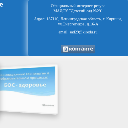
е
Официальный интернет-ресурс
МАДОУ "Детский сад №29"
Адрес: 187110, Ленинградская область, г. Кириши,
ул.Энергетиков, д.16-А
email: sad29@kiredu.ru