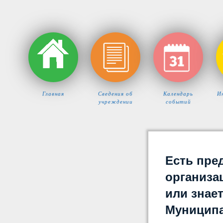
Главная
Сведения об
Календарь
И
учреждении
событий
Есть пре
организа
или знает
Муниципа