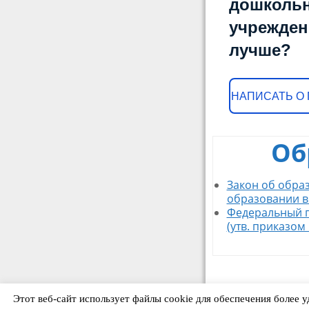
дошкольн
учрежден
лучше?
НАПИСАТЬ О
Об
Закон об образ
образовании в
Федеральный г
(утв. приказом
Этот веб-сайт использует файлы cookie для обеспечения более