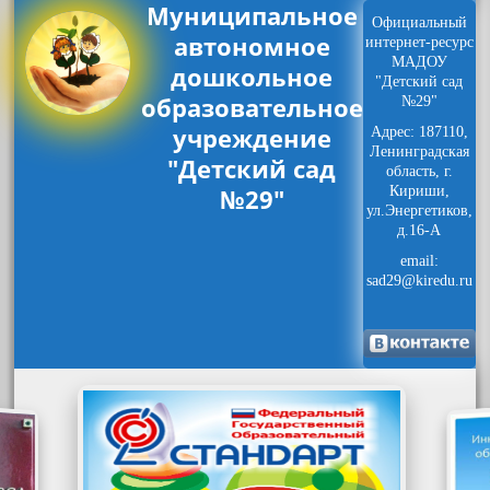
Муниципальное
Официальный
автономное
интернет-ресурс
МАДОУ
дошкольное
"Детский сад
образовательное
№29"
учреждение
Адрес: 187110,
Ленинградская
"Детский сад
область, г.
№29"
Кириши,
ул.Энергетиков,
д.16-А
email:
sad29@kiredu.ru