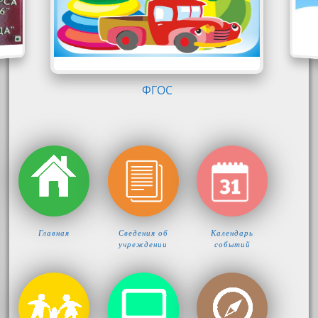
ФГОС
Главная
Сведения об
Календарь
учреждении
событий