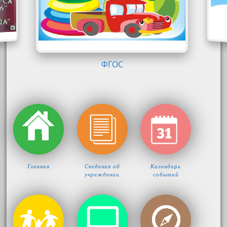
ФГОС
Главная
Сведения об
Календарь
учреждении
событий