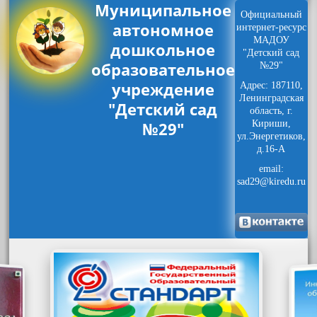
Муниципальное
Официальный
автономное
интернет-ресурс
МАДОУ
дошкольное
"Детский сад
образовательное
№29"
учреждение
Адрес: 187110,
Ленинградская
"Детский сад
область, г.
№29"
Кириши,
ул.Энергетиков,
д.16-А
email:
sad29@kiredu.ru