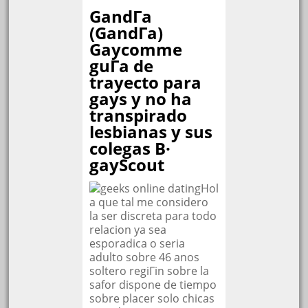
GandГ­a
(GandГ­a)
Gaycomme
guГ­a de
trayecto para
gays y no ha
transpirado
lesbianas y sus
colegas В·
gayScout
Hol
a que tal me considero
la ser discreta para todo
relacion ya sea
esporadica o seria
adulto sobre 46 anos
soltero regiГіn sobre la
safor dispone de tiempo
sobre placer solo chicas