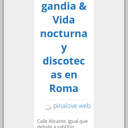
gandia &
Vida
nocturna
y
discotec
as en
Roma
pinalove web
Calle Alicante. Igual que
debido a sabГ©is,