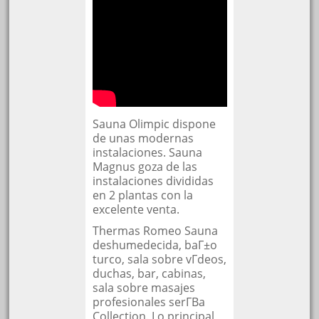
Sauna Olimpic dispone
de unas modernas
instalaciones. Sauna
Magnus goza de las
instalaciones divididas
en 2 plantas con la
excelente venta.
Thermas Romeo Sauna
deshumedecida, baГ±o
turco, sala sobre vГ­deos,
duchas, bar, cabinas,
sala sobre masajes
profesionales serГ­В­a
Collection. Lo principal