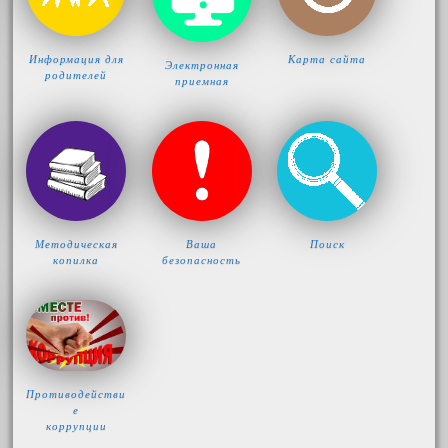
Информация для
Карта сайта
Электронная
родителей
приемная
Методическая
Ваша
Поиск
копилка
безопасность
Противодействи
е
коррупции