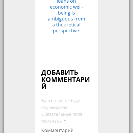
loans on
economic well-
being is
ambiguous from
a theoretical
perspective.
ДОБАВИТЬ
КОММЕНТАРИ
Й
Ваш e-mail не будет
опубликован.
Обязательные поля
помечены
*
Комментарий