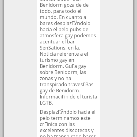
Benidorm goza de de
todo, para todo el
mundo. En cuanto a
bares desplazГЎndolo
hacia el pelo pubs de
atmosfera gay podemos
acentuar el bar
SenSations, en la.
Noticia referente a el
turismo gay en
Benidorm. GuГ­a gay
sobre Benidorm, las
zonas y no ha
transpirado travesГ­В­as
gay de Benidorm.
InformaciГіn de el turista
LGTB.
DesplazГЎndolo hacia el
pelo terminamos este
crГіnica con las
excelentes discotecas y
no ha transpirado bares