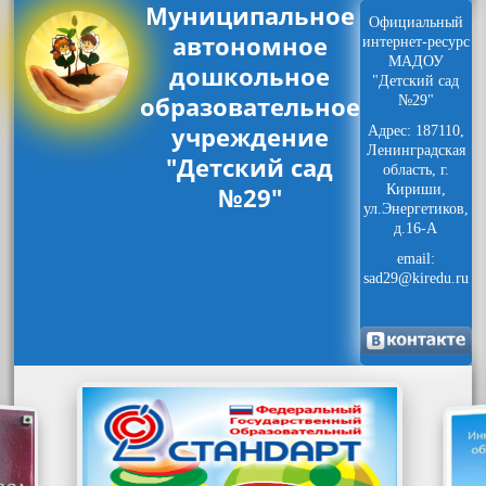
Муниципальное
Официальный
автономное
интернет-ресурс
МАДОУ
дошкольное
"Детский сад
образовательное
№29"
учреждение
Адрес: 187110,
Ленинградская
"Детский сад
область, г.
№29"
Кириши,
ул.Энергетиков,
д.16-А
email:
sad29@kiredu.ru