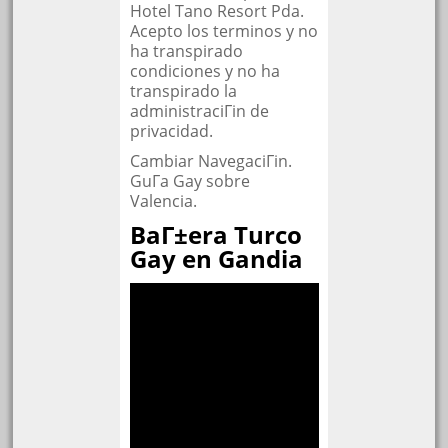
Hotel Tano Resort Pda.
Acepto los terminos y no
ha transpirado
condiciones y no ha
transpirado la
administraciГіn de
privacidad.
Cambiar NavegaciГіn.
GuГ­a Gay sobre
Valencia.
BaГ±era Turco
Gay en Gandia