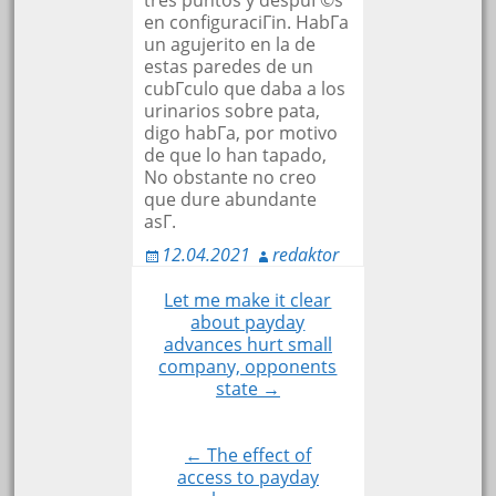
tres puntos y despuГ©s
en configuraciГіn. HabГ­a
un agujerito en la de
estas paredes de un
cubГ­culo que daba a los
urinarios sobre pata,
digo habГ­a, por motivo
de que lo han tapado,
No obstante no creo
que dure abundante
asГ­.
12.04.2021
redaktor
Let me make it clear
Навигация
about payday
advances hurt small
company, opponents
по
state →
записям
← The effect of
access to payday