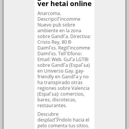
ver hetai online
Anarcoma.
DescripciГіncomme
Nuevo pub sobre
ambiente en la zona
sobre GandГ­a. Directiva:
Cristo Rey, 80 В·
DaimГєs. RegiГіncomme
DaimГєs. TelГ©fono:
Email: Web. GuГ­a LGTBI
sobre GandГ­a (EspaГ±a)
en Universo Gay. gay-
friendly en GandГ­a y no
ha transpirado otras
regiones sobre Valencia
(EspaГ±a): comercios,
bares, discotecas,
restaurantes.
Descubre
desplazГЎndolo hacia el
pelo comenta tus sitios.