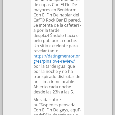
de copas Con El Fin De
mayores en Benidorm
Con El Fin De hablar del
CafГ© Rock Bar El pared.
Se intenta de la cafeterГ­
a por la tarde
desplazГЎndolo hacia el
pelo pub por la noche.
Un sitio excelente para
revelar tanto
https://datingmentor.or
g/es/pinalove-review/
por la tarde igual que
por la noche y no ha
transpirado disfrutar de
un clima inmejorable.
Abierto cada noche
desde las 23h a las 5.
Morada sobre
huГ©spedes pensada
Con El Fin De gays, aquГ­
podrГ©is dormir en un