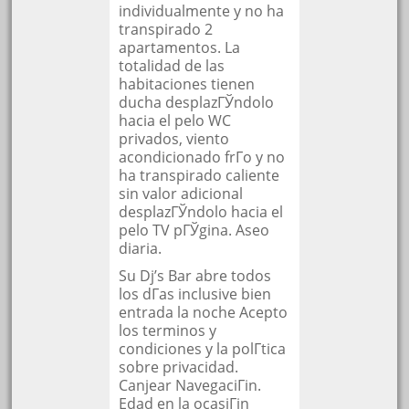
individualmente y no ha
transpirado 2
apartamentos. La
totalidad de las
habitaciones tienen
ducha desplazГЎndolo
hacia el pelo WC
privados, viento
acondicionado frГ­o y no
ha transpirado caliente
sin valor adicional
desplazГЎndolo hacia el
pelo TV pГЎgina. Aseo
diaria.
Su Dj’s Bar abre todos
los dГ­as inclusive bien
entrada la noche Acepto
los terminos y
condiciones y la polГ­tica
sobre privacidad.
Canjear NavegaciГіn.
Edad en la ocasiГіn